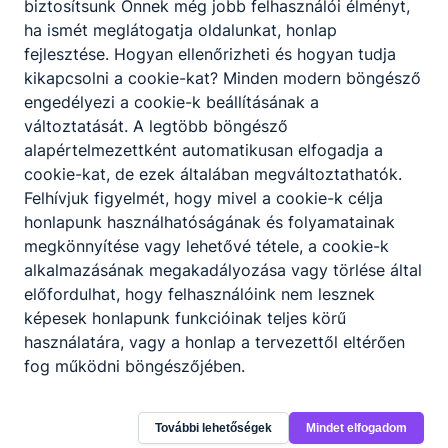
Szalagavató -
biztosítsunk Önnek még jobb felhasználói élményt,
ha ismét meglátogatja oldalunkat, honlap
Galéria
fejlesztése. Hogyan ellenőrizheti és hogyan tudja
kikapcsolni a cookie-kat? Minden modern böngésző
engedélyezi a cookie-k beállításának a
változtatását. A legtöbb böngésző
alapértelmezettként automatikusan elfogadja a
Gólyanap -
cookie-kat, de ezek általában megváltoztathatók.
Felhívjuk figyelmét, hogy mivel a cookie-k célja
Galéria
honlapunk használhatóságának és folyamatainak
megkönnyítése vagy lehetővé tétele, a cookie-k
alkalmazásának megakadályozása vagy törlése által
előfordulhat, hogy felhasználóink nem lesznek
képesek honlapunk funkcióinak teljes körű
használatára, vagy a honlap a tervezettől eltérően
fog működni böngészőjében.
Hírek
További lehetőségek
Mindet elfogadom