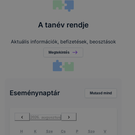
A tanév rendje
Aktuális információk, befizetések, beosztások
Megtekintés
Eseménynaptár
Mutasd mind
‹
›
2026. augusztus
H
K
Sze
Cs
P
Szo
V