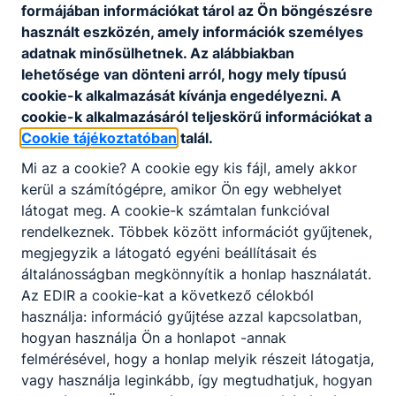
formájában információkat tárol az Ön böngészésre
használt eszközén, amely információk személyes
adatnak minősülhetnek. Az alábbiakban
lehetősége van dönteni arról, hogy mely típusú
cookie-k alkalmazását kívánja engedélyezni. A
cookie-k alkalmazásáról teljeskörű információkat a
Cookie tájékoztatóban
talál.
Mi az a cookie? A cookie egy kis fájl, amely akkor
kerül a számítógépre, amikor Ön egy webhelyet
látogat meg. A cookie-k számtalan funkcióval
rendelkeznek. Többek között információt gyűjtenek,
megjegyzik a látogató egyéni beállításait és
Mikulás Galéria
általánosságban megkönnyítik a honlap használatát.
Az EDIR a cookie-kat a következő célokból
használja: információ gyűjtése azzal kapcsolatban,
hogyan használja Ön a honlapot -annak
felmérésével, hogy a honlap melyik részeit látogatja,
vagy használja leginkább, így megtudhatjuk, hogyan