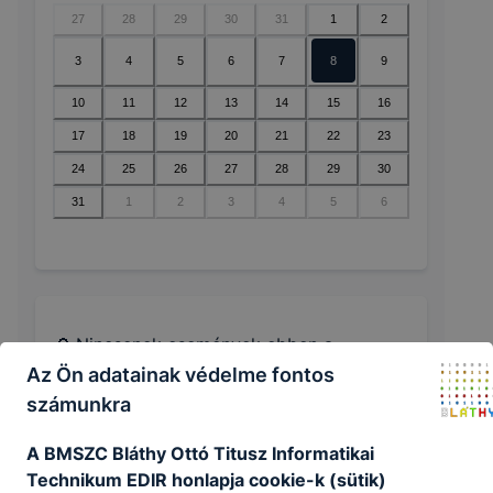
27
28
29
30
31
1
2
3
4
5
6
7
8
9
10
11
12
13
14
15
16
17
18
19
20
21
22
23
24
25
26
27
28
29
30
31
1
2
3
4
5
6
🔎 Nincsenek események ebben a
hónapban
Az Ön adatainak védelme fontos
számunkra
A BMSZC Bláthy Ottó Titusz Informatikai
Technikum EDIR honlapja cookie-k (sütik)