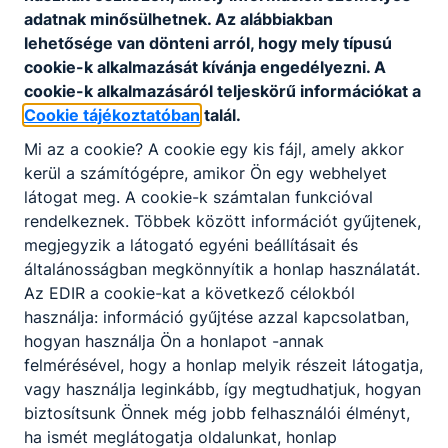
Telefon
:
+36 (70) 501-9414
adatnak minősülhetnek. Az alábbiakban
lehetősége van dönteni arról, hogy mely típusú
cookie-k alkalmazását kívánja engedélyezni. A
Központi ügyfélszolgálat
:
+36 (70) 501-9414
cookie-k alkalmazásáról teljeskörű információkat a
Cookie tájékoztatóban
talál.
Mi az a cookie? A cookie egy kis fájl, amely akkor
E-mail cím
:
iskolatitkar@blathy.info
kerül a számítógépre, amikor Ön egy webhelyet
látogat meg. A cookie-k számtalan funkcióval
rendelkeznek. Többek között információt gyűjtenek,
megjegyzik a látogató egyéni beállításait és
Székhely
:
1032 Budapest, Bécsi út 134.
általánosságban megkönnyítik a honlap használatát.
Az EDIR a cookie-kat a következő célokból
használja: információ gyűjtése azzal kapcsolatban,
Postacím
:
1032 Budapest, Bécsi út 134.
hogyan használja Ön a honlapot -annak
felmérésével, hogy a honlap melyik részeit látogatja,
vagy használja leginkább, így megtudhatjuk, hogyan
biztosítsunk Önnek még jobb felhasználói élményt,
OM azonosító
:
203058/002
ha ismét meglátogatja oldalunkat, honlap