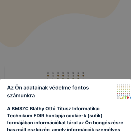
Az Ön adatainak védelme fontos
számunkra
Budapesti Műszaki SZC Bláthy Ottó
A BMSZC Bláthy Ottó Titusz Informatikai
Titusz Informatikai Technikum
Technikum EDIR honlapja cookie-k (sütik)
formájában információkat tárol az Ön böngészésre
használt eszközén, amely információk személyes