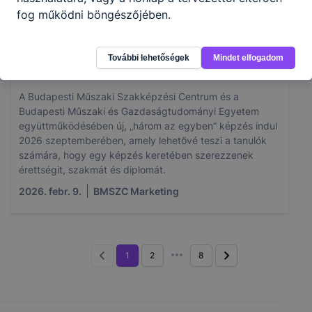
fog működni böngészőjében.
„Három az egyben képzés” = Érettségi +
További lehetőségek
Mindet elfogadom
Szakma + Diploma
A Budapesti Műszaki Szakképzési Centrum és a
Budapesti Műszaki és Gazdaságtudományi Egyetem
együttműködésében új, „három az egyben” képzés indul
2026 szeptemberében, amely lehetővé teszi a tanulók
számára, hogy egy képzés keretében szerezzenek
érettségit, szakmát és diplomát.
2026. febr. 9.
BMSZC Marketing
1
2
8