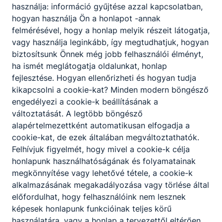
használja: információ gyűjtése azzal kapcsolatban,
hogyan használja Ön a honlapot -annak
GINOP_PLUSZ-5.1.1-24 - Időkapszula
felmérésével, hogy a honlap melyik részeit látogatja,
elhelyezése
vagy használja leginkább, így megtudhatjuk, hogyan
biztosítsunk Önnek még jobb felhasználói élményt,
Időkapszula elhelyezésével jelképesen is megkezdődött
ha ismét meglátogatja oldalunkat, honlap
a BMSZC új Informatika Ágazati Tudásközpontjának
fejlesztése. Hogyan ellenőrizheti és hogyan tudja
megvalósítása.
kikapcsolni a cookie-kat? Minden modern böngésző
2026. márc. 12.
BMSZC Marketing
engedélyezi a cookie-k beállításának a
változtatását. A legtöbb böngésző
alapértelmezettként automatikusan elfogadja a
cookie-kat, de ezek általában megváltoztathatók.
Remekeltek a BMSZC diákjai: 21 tanulónk
Felhívjuk figyelmét, hogy mivel a cookie-k célja
jutott az OSZTV válogatójába!
honlapunk használhatóságának és folyamatainak
megkönnyítése vagy lehetővé tétele, a cookie-k
Kiemelkedő eredmény: 21 diák az OSZTV válogatójában
alkalmazásának megakadályozása vagy törlése által
továbbjutott Budapesten
előfordulhat, hogy felhasználóink nem lesznek
2026. febr. 22.
BMSZC Marketing
képesek honlapunk funkcióinak teljes körű
használatára, vagy a honlap a tervezettől eltérően