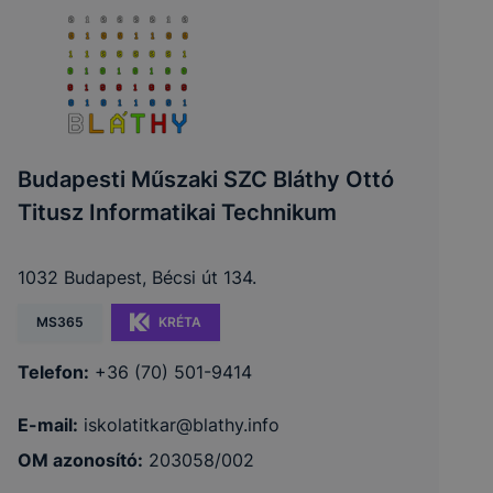
Budapesti Műszaki SZC Bláthy Ottó
Titusz Informatikai Technikum
1032 Budapest, Bécsi út 134.
MS365
KRÉTA
Telefon:
+36 (70) 501-9414
E-mail:
iskolatitkar@blathy.info
OM azonosító:
203058/002