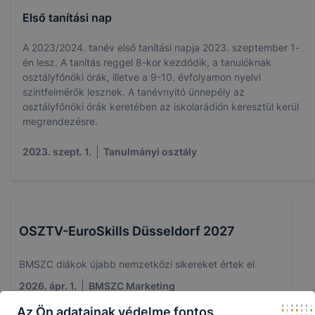
Első tanítási nap
A 2023/2024. tanév első tanítási napja 2023. szeptember 1-
én lesz. A tanítás reggel 8-kor kezdődik, a tanulóknak
osztályfőnöki órák, illetve a 9-10. évfolyamon nyelvi
szintfelmérők lesznek. A tanévnyitó ünnepély az
osztályfőnöki órák keretében az iskolarádión keresztül kerül
megrendezésre.
2023. szept. 1.
Tanulmányi osztály
OSZTV-EuroSkills Düsseldorf 2027
BMSZC diákok újabb nemzetközi sikereket értek el
2026. ápr. 1.
BMSZC Marketing
Az Ön adatainak védelme fontos