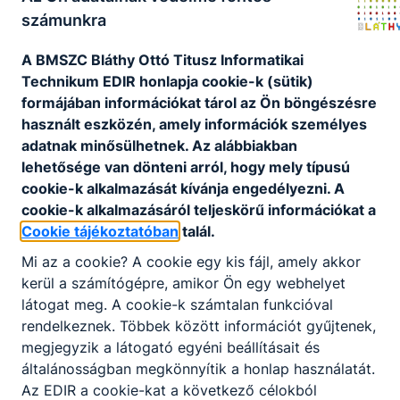
számunkra
Felvételi sorrend módosítás - 2026.
A BMSZC Bláthy Ottó Titusz Informatikai
március 25-én indul
Technikum EDIR honlapja cookie-k (sütik)
formájában információkat tárol az Ön böngészésre
Március 25–27. között módosítható a középiskolai
használt eszközén, amely információk személyes
felvételi jelentkezések sorrendje.
adatnak minősülhetnek. Az alábbiakban
2026. márc. 23.
BMSZC Marketing
lehetősége van dönteni arról, hogy mely típusú
cookie-k alkalmazását kívánja engedélyezni. A
cookie-k alkalmazásáról teljeskörű információkat a
Cookie tájékoztatóban
talál.
Beiskolázási hírek
Mi az a cookie? A cookie egy kis fájl, amely akkor
kerül a számítógépre, amikor Ön egy webhelyet
Ne maradjatok le a középfokú felvételi legfontosabb
látogat meg. A cookie-k számtalan funkcióval
határidőiről!
rendelkeznek. Többek között információt gyűjtenek,
megjegyzik a látogató egyéni beállításait és
2026. márc. 16.
BMSZC Marketing
általánosságban megkönnyítik a honlap használatát.
Az EDIR a cookie-kat a következő célokból