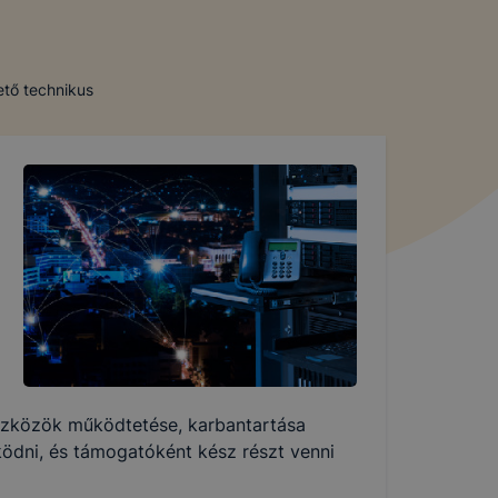
ető technikus
 eszközök működtetése, karbantartása
ködni, és támogatóként kész részt venni