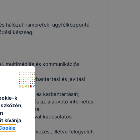
és hálózati ismeretek, ügyfélközpontú
dési készség.
dai, multimédiás és kommunikációs
sználni;
 szerelési, karbantartási és javítási
ek telepítését és karbantartását;
ookie-k
ós rendszerek és az alapvető internetes
eszközén,
 karbantartására;
an
és karbantartásával kapcsolatos
t kívánja
Cookie
hálózatok tervezési, illetve felügyeleti