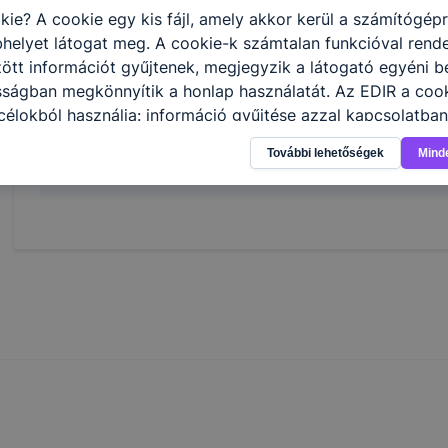
kie? A cookie egy kis fájl, amely akkor kerül a számítógép
elvégzi az informatikai biztonsági eszközök, t
helyet látogat meg. A cookie-k számtalan funkcióval rend
telepítését és konﬁgurálását;
tt információt gyűjtenek, megjegyzik a látogató egyéni beá
felhőszolgáltatásokat kezel.
sságban megkönnyítik a honlap használatát. Az EDIR a cook
élokból használja: információ gyűjtése azzal kapcsolatba
n a honlapot -annak felmérésével, hogy a honlap melyik rés
További lehetőségek
Mind
Megosztás
vagy használja leginkább, így megtudhatjuk, hogyan biztos
lhasználói élményt, ha ismét meglátogatja oldalunkat, hon
. Hogyan ellenőrizheti és hogyan tudja kikapcsolni a cookie
rn böngésző engedélyezi a cookie-k beállításának a válto
ngésző alapértelmezettként automatikusan elfogadja a coo
ban megváltoztathatók. Felhívjuk figyelmét, hogy mivel a c
apunk használhatóságának és folyamatainak megkönnyítése
tele, a cookie-k alkalmazásának megakadályozása vagy törl
t, hogy felhasználóink nem lesznek képesek honlapunk fun
 használatára, vagy a honlap a tervezettől eltérően fog műk
ben.