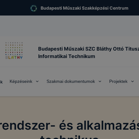
Budapesti Műszaki Szakképzési Centrum
Budapesti Műszaki SZC Bláthy Ottó Titus
Informatikai Technikum
Képzéseink
Szakmai dokumentumok
Projektek
ek
 rendszer- és alkalmaz