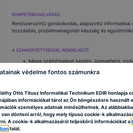
KOMPETENCIAELVÁRÁS
Rendszerszintű gondolkodás, alapszintű informatikai 
hozzáállás, problémamegoldó készség és együttműkö
A SZAKKÉPZETTSÉGGEL RENDELKEZŐ
képes számítógépet kezelni, üzemeltetni, iro
alkalmazásokat telepíteni, karbantartani és ha
atainak védelme fontos számunkra
elvégzi a számítógépek és perifériáik hardveres
munkáit;
ellátja a munkaállomások operációs rendszerén
áthy Ottó Titusz Informatikai Technikum EDIR honlapja c
képes a hálózati eszközök, a hálózati operáci
rmájában információkat tárol az Ön böngészésre használt 
szolgáltatások telepítésére, üzemeltetésére és
rmációk személyes adatnak minősülhetnek. Az alábbiakb
ellátja a kisebb helyi hálózatok kiépítésével 
van dönteni arról, hogy mely típusú cookie-k alkalmazásá
feladatokat;
ni. A cookie-k alkalmazásáról teljeskörű információkat a
képes kisebb otthoni, irodai és közepes méretű 
óban
talál.
feladatait elvégezni;