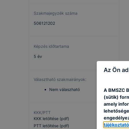
Szakmajegyzék száma
506121202
Képzés időtartama
5 év
Az Ön ad
Választható szakmairányok:
Nem válaszható
A BMSZC Bl
(sütik) fo
amely info
lehetősége 
KKK/PTT
engedélyez
KKK letöltése (pdf)
tájékoztat
PTT letöltése (pdf)