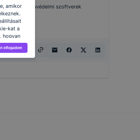
re, amikor
űzfalak és vírusvédelmi szoftverek
elkeznek.
llításait
ie-kat a
n, hogyan
zeit
et elfogadom
ítsunk Önnek
lap
-kat?
ztatását. A
kie-kat, de
ookie-k
 vagy
ése által
kcióinak
ödni