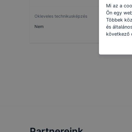
Mi az a coo
Ön egy web
Okleveles technikusképzés
Többek közö
Nem
és általáno
következő c
használja Ö
látogatja, 
még jobb fe
fejlesztése
Minden mode
legtöbb bö
ezek általá
célja honl
lehetővé té
előfordulha
teljes körű
böngészőjé
Partnereink