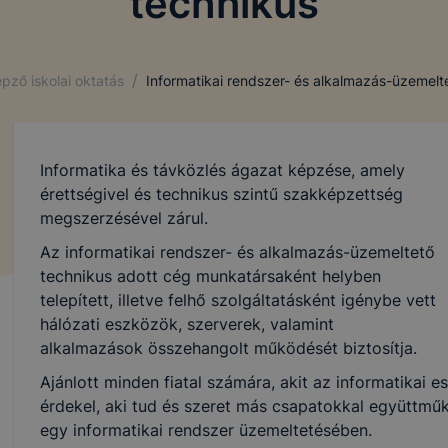
technikus
/
pző iskolai oktatás
Informatikai rendszer- és alkalmazás-üzemelt
Informatika és távközlés ágazat képzése, amely
érettségivel és technikus szintű szakképzettség
megszerzésével zárul.
Az informatikai rendszer- és alkalmazás-üzemeltető
technikus adott cég munkatársaként helyben
telepített, illetve felhő szolgáltatásként igénybe vett
hálózati eszközök, szerverek, valamint
alkalmazások összehangolt működését biztosítja.
Ajánlott minden fiatal számára, akit az informatikai
érdekel, aki tud és szeret más csapatokkal együttmű
egy informatikai rendszer üzemeltetésében.