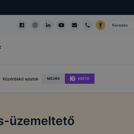
z
Közérdekű adatok
MS365
KRÉTA
ás-üzemeltető